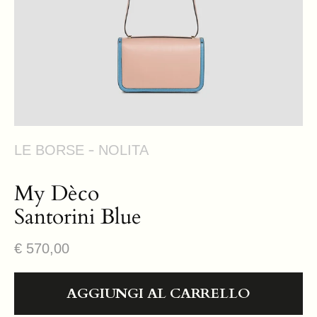
visualizzazione
galleria
LE BORSE
NOLITA
My Dèco
Santorini Blue
Prezzo
€ 570,00
regolare
AGGIUNGI AL CARRELLO