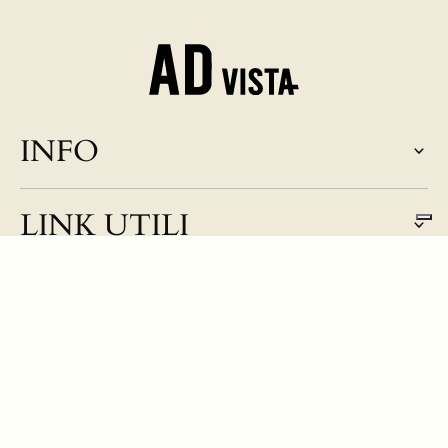
INFO
LINK UTILI
Entra nel mondo di AD vista
Iscriviti per non perderti nulla!