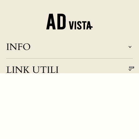
INFO
LINK UTILI
Entra nel mondo di AD vista
Iscriviti per non perderti nulla!